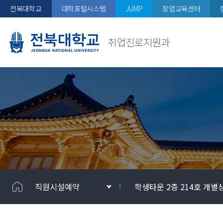
전북대학교
대학포털시스템
JUMP
창업교육센터
취업진로지원과
직원시설예약
학생타운 2층 214호 개별