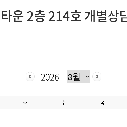
타운 2층 214호 개별상
화
수
목