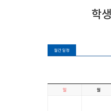
학생
월간 일정
일
월