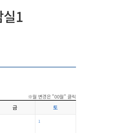
담실1
※월 변경은 "00월" 클릭
금
토
1