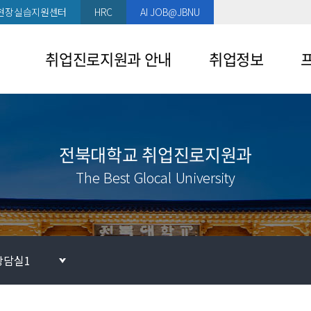
현장실습지원센터
HRC
AI JOB@JBNU
취업진로지원과 안내
취업정보
인사말
채용정보
프
참
부서소개
해외채용정보
전북대학교 취업진로지원과
큰
이용시설안내
기업추천정보
The Best Glocal University
평
찾아오시는 길
인턴정보
취
홍보영상
공모전정보
취
장애인채용정보
상담실1
취
채용설명회 일정