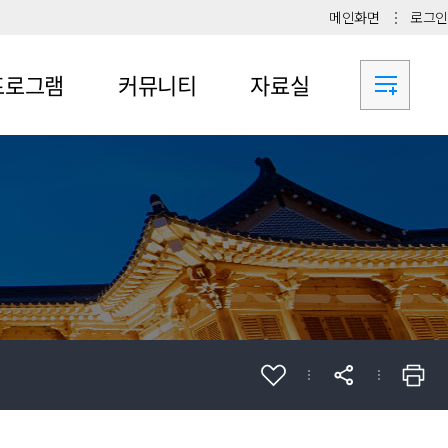
메인화면
로그인
프로그램
커뮤니티
자료실
로그램
교내취업프로그램
서식 다운로드
가신청
교외취업프로그램
취업성공수기
사람프로젝트
Q&A
블랙벨트성공수기
생지도교수제
진로/취업 동아리
기업의달인되기
업진로상담
자료
업진로교과목
업진로프로그램