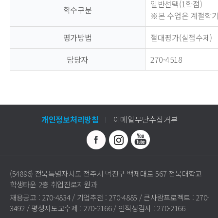
일반선택(1학점)
학수구분
※본 수업은 계절학
평가방법
절대평가(실점수제)
담당자
270-4518
개인정보처리방침
이메일무단수집거부
(54896) 전북특별자치도 전주시 덕진구 백제대로 567 전북대학교
학생타운 2층 취업진로지원과
채용공고 : 270-4834 / 기업추천 : 270-4885 / 큰사람프로젝트 : 270-
3492 / 평생지도교수제 : 270-2166 / 인적성검사 : 270-2166