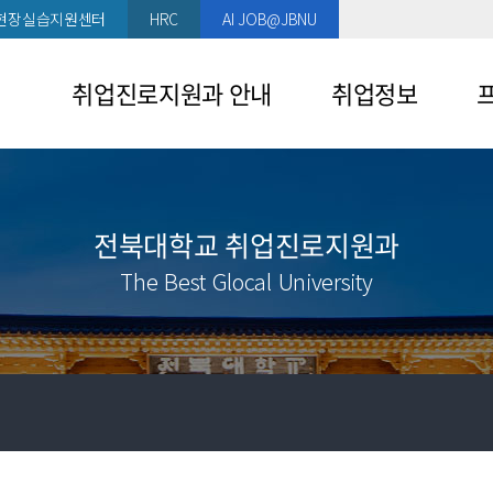
현장실습지원센터
HRC
AI JOB@JBNU
취업진로지원과 안내
취업정보
인사말
채용정보
프
참
부서소개
해외채용정보
전북대학교 취업진로지원과
큰
이용시설안내
기업추천정보
The Best Glocal University
평
찾아오시는 길
인턴정보
취
홍보영상
공모전정보
취
장애인채용정보
취
채용설명회 일정