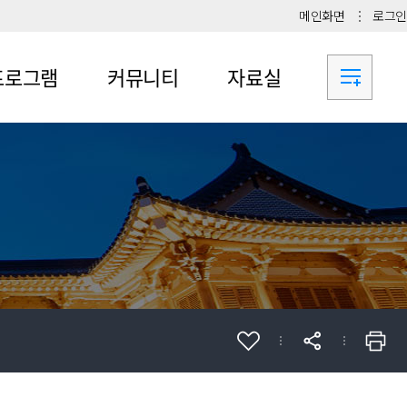
메인화면
로그인
프로그램
커뮤니티
자료실
로그램
교내취업프로그램
서식 다운로드
가신청
교외취업프로그램
취업성공수기
사람프로젝트
Q&A
블랙벨트성공수기
생지도교수제
진로/취업 동아리
기업의달인되기
업진로상담
자료
업진로교과목
업진로프로그램