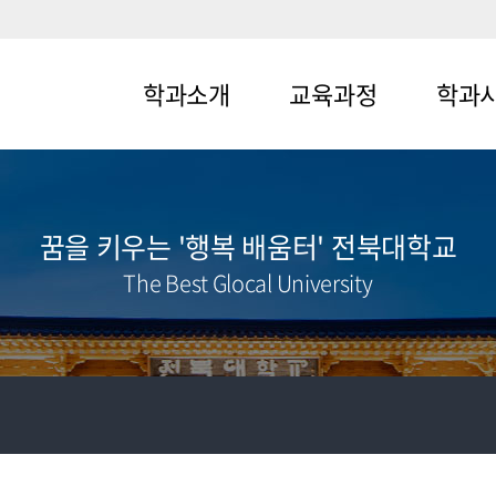
학과소개
교육과정
학과
메뉴1-1
메뉴2-1
메뉴3-1
메뉴1-2
메뉴2-2
메뉴3-2
꿈을 키우는 '행복 배움터' 전북대학교
The Best Glocal University