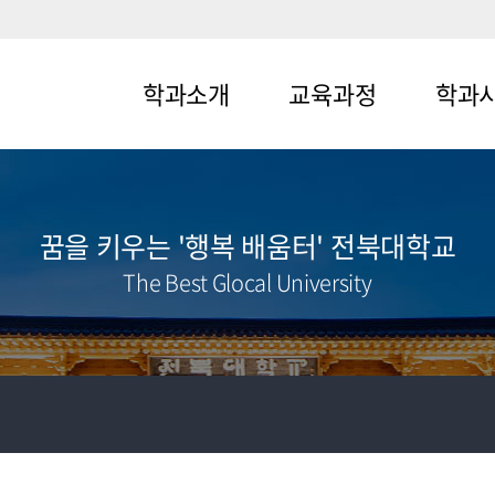
학과소개
교육과정
학과
메뉴1-1
메뉴2-1
메뉴3-1
메뉴1-2
메뉴2-2
메뉴3-2
꿈을 키우는 '행복 배움터' 전북대학교
The Best Glocal University