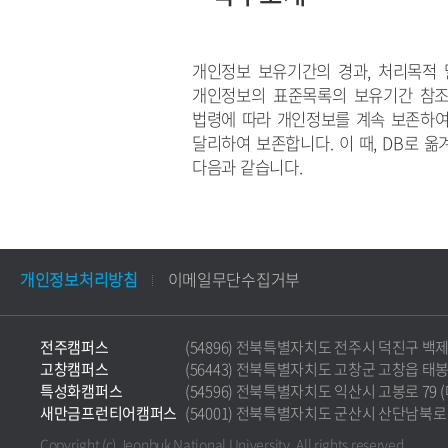
개인정보 보유기간의 경과, 처리목적 
개인정보의 표준목록의 보유기간 참조
법령에 따라 개인정보를 계속 보존하여
달리하여 보존합니다. 이 때, DB로 
다음과 같습니다.
개인정보처리방침
이메일무단수집거부
전주캠퍼스
(54896) 전북특별자치도 전주시 덕진구 백제대로 5
고창캠퍼스
(56443) 전북특별자치도 고창군 고창읍 태봉로 36
특성화캠퍼스
(54596) 전북특별자치도 익산시 고봉로 79 (마동)
새만금프런티어캠퍼스
(54001) 전북특별자치도 군산시 산단남북로 177 
Copyright (c) Jeonbuk National University.
All rights reserved.